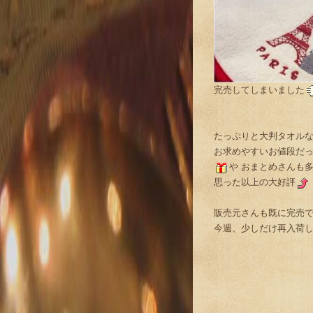
完売してしまいました
たっぷりと大判タオル
お求めやすいお値段だ
や おまとめさんも
思った以上の大好評
販売元さんも既に完売
今週、少しだけ再入荷