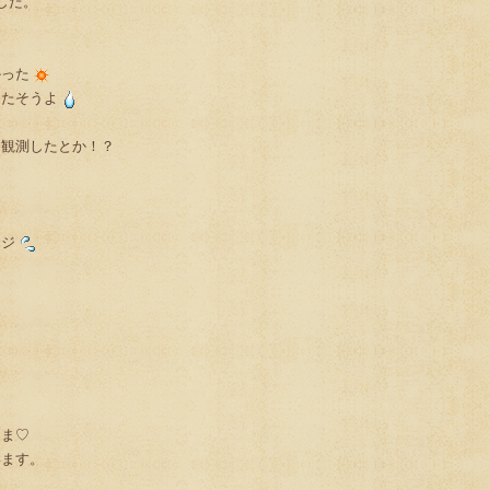
した。
かった
ったそうよ
を観測したとか！？
ンジ
さま♡
います。