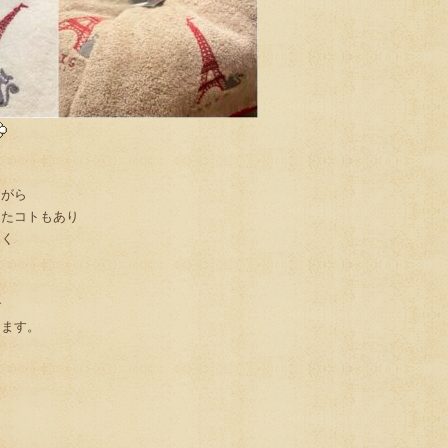
ながら
ったコトもあり
多く
で
します。