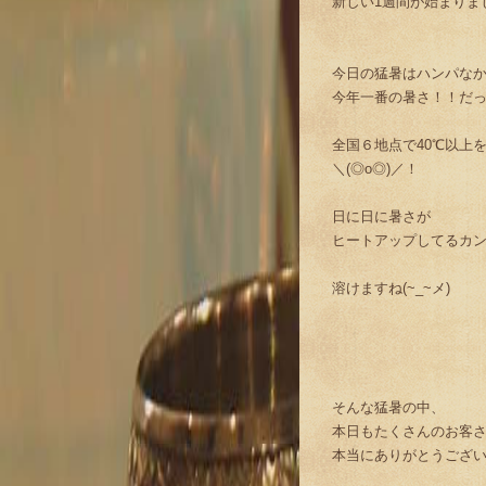
新しい1週間が始まりま
今日の猛暑はハンパな
今年一番の暑さ！！だ
全国６地点で40℃以上
＼(◎o◎)／！
日に日に暑さが
ヒートアップしてるカ
溶けますね(~_~メ)
そんな猛暑の中、
本日もたくさんのお客
本当にありがとうござ