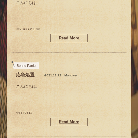
こんにちは。
気づけば月末
今週はもう12月！って
Read More
ビックリの早さなんですけどー
Bonne Panier
応急処置
-2021.11.22 Monday-
こんにちは。
Xmasも連日にぎわってます(^-^)
11月21日
あと10日で今月が終わりだって
Read More