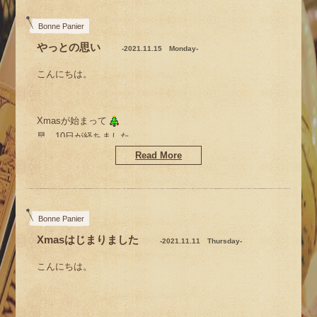
ビックリの早さなんですけどー
Bonne Panier
やっとの思い
-2021.11.15 Monday-
こんにちは。
Xmasが始まって
Xmasにも
早、10日が経ちました。
拍車がかかってまいりました
Read More
そして、もう11月中旬
早い～っっ
Bonne Panier
Xmasはじまりました
-2021.11.11 Thursday-
こんにちは。