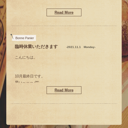
おかげさまで
なんとかXmasになりました
Read More
Xmasはじまりました
Bonne Panier
臨時休業いただきます
-2021.11.1 Monday-
お客さまセレクト♡
こんにちは。
10月最終日です。
早い～っっ (**;
Read More
そして明日は11月
オーナメント連日人気
いよいよ