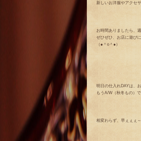
新しいお洋服やアクセ
お時間ありましたら、
ぜひぜひ、お店に遊び
（●＾o＾●）
明日の仕入れDAYは、
もうA/W（秋冬もの）
相変わらず、早ぇぇぇ