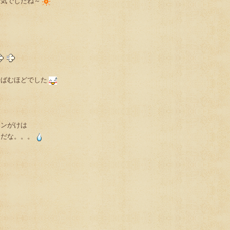
天気でしたね～
汗ばむほどでした
ロンがけは
うだな。。。