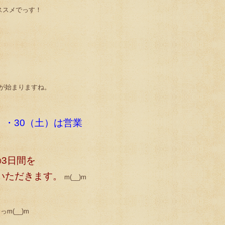
ススメでっす！
が始まりますね。
(祝）・30（土）は営業
の3日間を
いただきます。
m(__)m
m(__)m