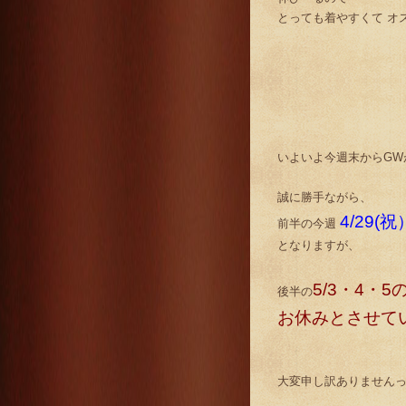
とっても着やすくて オ
いよいよ今週末からGW
誠に勝手ながら、
4/29
前半の今週
となりますが、
5/3・4・5
後半の
お休みとさせて
大変申し訳ありませんっっ