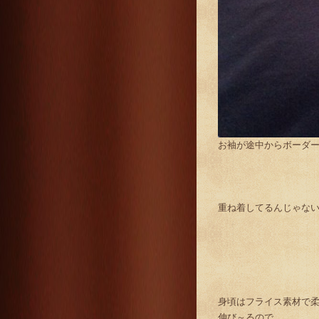
お袖が途中からボーダー
重ね着してるんじゃな
身頃はフライス素材で
伸び～るので