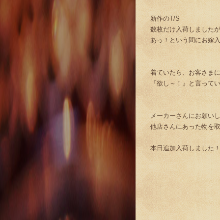
新作のT/S
数枚だけ入荷しました
あっ！という間にお嫁
着ていたら、お客さま
『欲し～！』と言って
メーカーさんにお願い
他店さんにあった物を
本日追加入荷しました