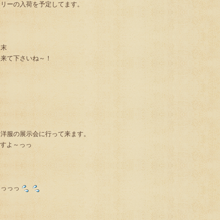
サリーの入荷を予定してます。
週末
に来て下さいね～！
お洋服の展示会に行って来ます。
ですよ～っっ
～っっっ