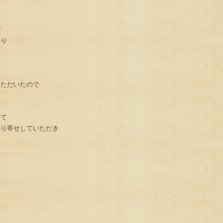
が
入り
に
いただいたので
して
取り寄せしていただき
！