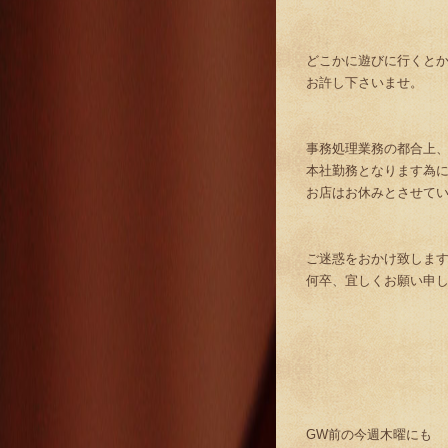
どこかに遊びに行くと
お許し下さいませ。
事務処理業務の都合上
本社勤務となります為
お店はお休みとさせて
ご迷惑をおかけ致しま
何卒、宜しくお願い申
GW前の今週木曜にも