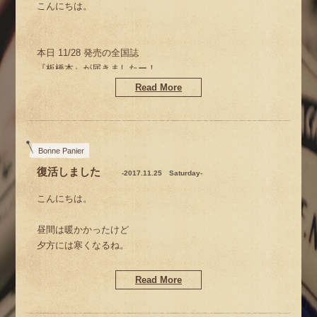
こんにちは。
本日 11/28 発売の全国誌
『板橋本』が届きましたー！
Read More
Bonne Panier
復活しました
-2017.11.25 Saturday-
こんにちは。
『板橋本』
昼間は暖かかったけど
夕方には寒くなるね。
Read More
只今の季節
ドアを閉めさせていただいております。