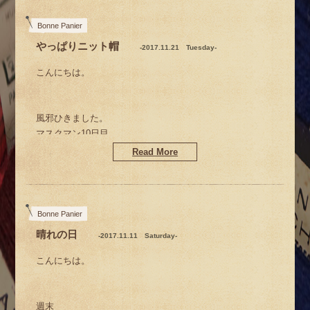
m(__)m m(__)m
Bonne Panier
やっぱりニット帽
-2017.11.21 Tuesday-
こんにちは。
昨日やっと2週間ぶりに
マスクマンから解放されました。
風邪ひきました。
マスクマン10日目。
皆さまからの栄養配給のおかげ様で
Read More
なんとか回復
して参りました。
Xmas効果か…
Bonne Panier
晴れの日
。。。と、マスク解放初日から
-2017.11.11 Saturday-
昨年は12月に入ってからだったのに
調子にのって？
今年はちょっと早いじゃないのよー
こんにちは。
ディスプレイチェンジで夜遅くなったら
すっかりお疲れ
お薬手帳の履歴を見たら
週末