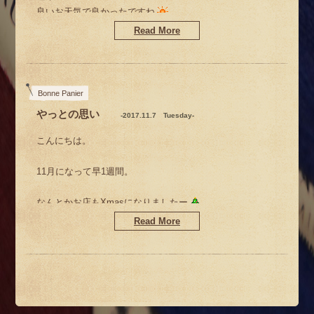
疲労感満開モードになってしまった
半年に1回ペースで病院に行ってた。
良いお天気で良かったですね
Read More
毎回同じ症状…(;´∀｀)
あー やっと週末。
今日は朝から賑やかなスタート！
忙しい1週間だったー
Bonne Panier
最近は、疲れにカラダが
今週も頑張った
やっとの思い
対応出来なくなって来てるのよねぇ
-2017.11.7 Tuesday-
お隣の大家さん宅のお孫ちゃんの
ボンヌパニエも掲載していただきました♡
七五三のお祝いで
こんにちは。
開店前の店先は大賑わい♪
すぐ風邪をひく
11月になって早1週間。
なんとかお店もXmasになりましたー
代謝が落ちて
Read More
抵抗力が無くなってるんだな。
フランスから
ママと三男くん♡
荷物が届いちゃったのよ～
これが衰え…ってヤツか？？
はぁ～ 体力無いわあぁ…