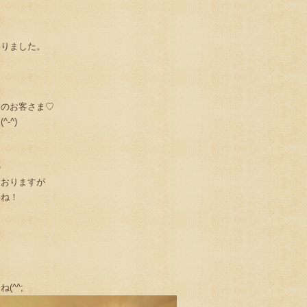
わりました。
んのお客さま♡
-^)
の
ておりますが
いね！
(^^;