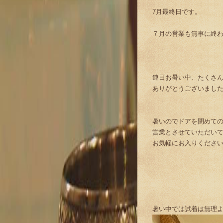
7月最終日です。
７月の営業も無事に終
連日お暑い中、たくさ
ありがとうございました(^
暑いのでドアを閉めて
営業とさせていただい
お気軽にお入りくださ
暑い中では試着は無理よね