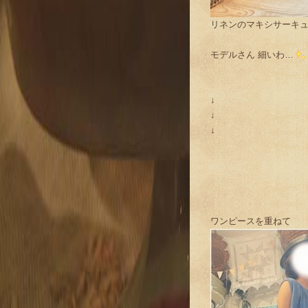
リネンのマキシサーキ
モデルさん 細いわ…
↓
↓
↓
ワンピースを重ねて