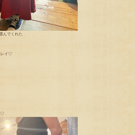
選んでくれた
キレイ♡
の♡