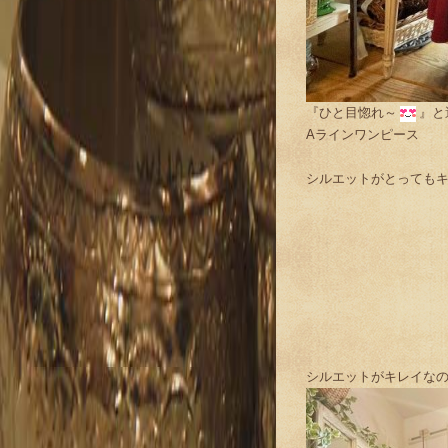
『ひと目惚れ～
』と
Aラインワンピース
シルエットがとっても
シルエットがキレイな