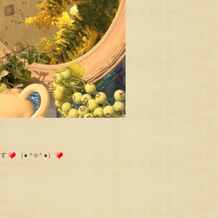
ます
（●＾o＾●）