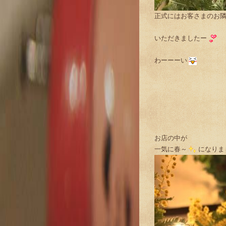
正式にはお客さまのお
いただきましたー
わーーーい
お店の中が
一気に春～
になりま