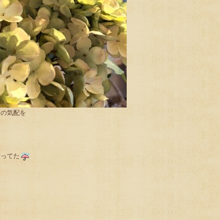
雨の気配を
降ってた