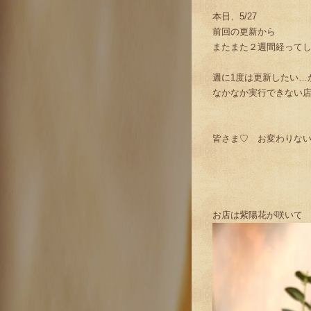
本日、5/27
前回の更新から
またまた２週間経って
週に1度は更新したい…
なかなか実行できない店主
皆さま♡ お変わりな
お店は紫陽花が咲いて