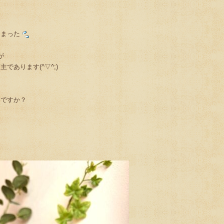
しまった
が
であります(^▽^;)
いですか？