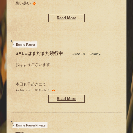
暑い暑い
これから仕入れに出かけます
毎日暑いねー
Read More
夏だから仕方ないけど…
雨やだな。。。(-“-)
だから『夏休み』が必要なのよね。
Bonne Panier
SALEはまだまだ続行中
-2022.8.9 Tuesday-
世の中的には、明日の11日・祝日から
おはようございます。
お休みをいただいて
お休みに入られる方が多いみたいですね。
少しだけ、ゆっくりさせていただきました。
お取引先メーカーさんも、みなさん明日から
本日も早起きにて
お休みだそうです。
ただいま、朝活中！
Read More
…って、今日は朝から断水のため
うちのお店は
（マンションの排管清掃のため）
友人たちと♡ 昼ビール
明日、８/11（木）祝日もやってますよー！
早めに起きたダケなんだけどね(^^;
Bonne PanierPrivate