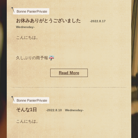
まだまだ暑くて
湿度が高い
Bonne PanierPrivate
お休みありがとうございました
-2022.8.17
Wednesday-
それでも、ひと雨ごとに
ちょとずつ秋の気配を感じる
こんにちは。
今日この頃。
久しぶりの雨予報
今シーズン
まだ1度も着てない服があるよー
Read More
ただいま、お店は
お休みをいただいております。
m(__)m
Bonne PanierPrivate
そんな1日
-2022.8.10 Wednesday-
昨日まで夏季休業。
こんにちは。
お店も秋色ディスプレイ
本日は、水曜・定休日というワケで
通常通り、水曜・仕入れDAY