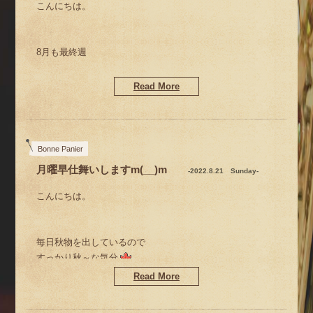
こんにちは。
8月も最終週
昨日は久しぶりの夏日
Read More
だったけど、
今日はずいぶんと過ごしやすく
吹く風も秋めいて来ましたね。
Bonne Panier
月曜早仕舞いしますm(__)m
-2022.8.21 Sunday-
こんにちは。
毎日秋物を出しているので
すっかり秋～な気分
になっておりますが
Read More
お店も少しずつ秋