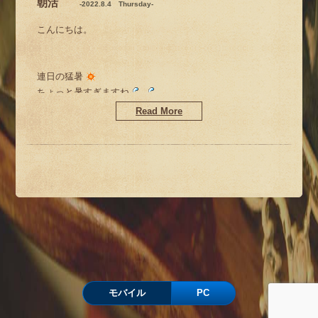
朝活
-2022.8.4 Thursday-
今週は、11（木）・12（金）・13（土）と
平日の朝、断水って
こんにちは。
通常通り営業いたします。
困るんですけどーーー
暑いけど、お時間ありましたら
連日の猛暑
ぜひ、遊びに来てくださいね！（●＾o＾●）
ちょっと暑すぎますね
朝ごはんの支度とか・身支度とか
Read More
いろいろ水を使うので
キケンな暑さです
断水前に済ませました
新作も続々入荷中
来週、14（日）～17（水）まで
今日はいきなりのゴロゴロ
お店はお休みいをいただきます。
雷が鳴りビックリしました(*_*)
m(__)m
ふぅ～
と、言っても
仕入に動きますけどねー
暑中お見舞い申し上げます。
モバイル
PC
サイコー