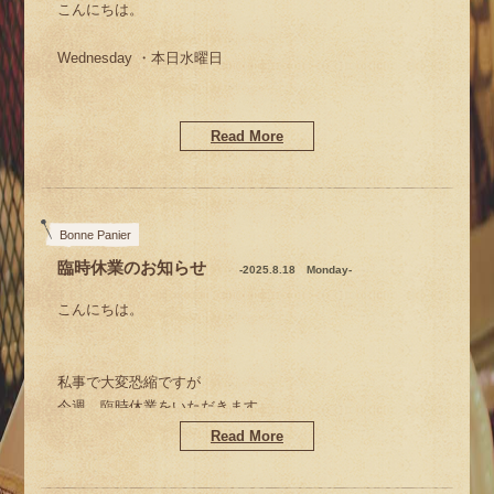
こんにちは。
Wednesday ・本日水曜日
バタバタの1週間が過ぎ
Read More
少しずつ日常が戻って来ました。
先週は、突然の臨時休業を
Bonne Panier
いただいてしまい
臨時休業のお知らせ
-2025.8.18 Monday-
申し訳ありませんでした。
m(__)m
こんにちは。
私事で大変恐縮ですが
今週、臨時休業をいただきます。
ご近所さんにいただいた
m(__)m
Read More
大好きなイチジクとベリーで