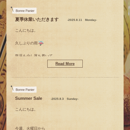
Bonne Panier
夏季休業いただきます
-2025.8.11 Monday-
こんにちは。
久しぶりの雨
気温も少し落ち着いて
今日はちょっとだけ過ごしやすかったですね。
Read More
雨はヤダけどね(^▽^;)
Bonne Panier
Summer Sale
-2025.8.3 Sunday-
こんにちは。
先週の火曜日から
Summer Sale がはじまりました
癒しパフェ
今週、火曜日から