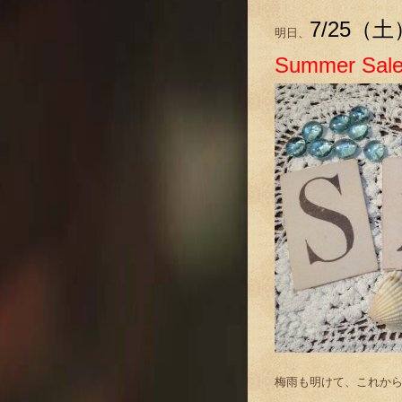
7/25（
明日、
Summer Sal
梅雨も明けて、これか