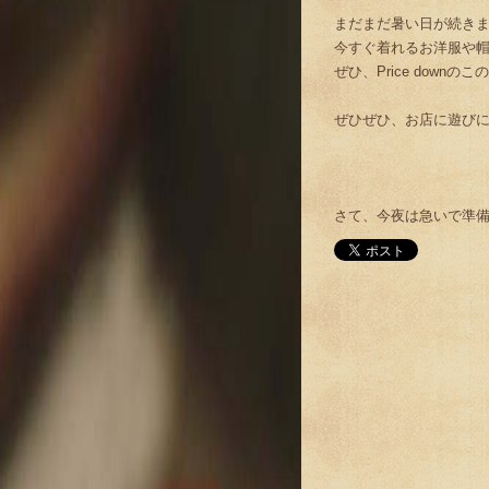
まだまだ暑い日が続き
今すぐ着れるお洋服や
ぜひ、Price down
ぜひぜひ、お店に遊びに
さて、今夜は急いで準