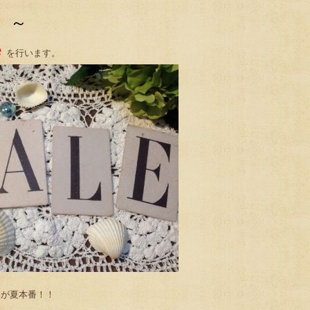
土）～
e
を行います。
らが夏本番！！