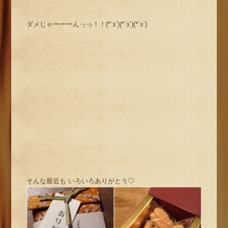
ダメじゃーーーんっっ！！(*´з`)(*´з`)(*´з`)
そんな最近も いろいろありがとう♡