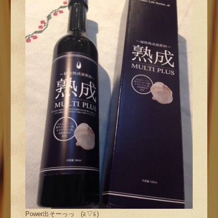
Power出そーっっ (≧▽≦)