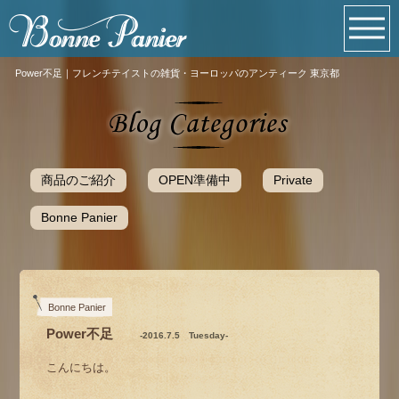
Power不足｜フレンチテイストの雑貨・ヨーロッパのアンティーク 東京都
商品のご紹介
OPEN準備中
Private
Bonne Panier
Bonne Panier
Power不足
-2016.7.5 Tuesday-
こんにちは。