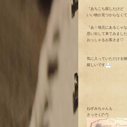
『あちこち探したけど
いい物が見つからなく
『あ！地元にあるじゃ
思い出して来てみまし
おっしゃるお客さま♡
気に入っていただける
嬉しいです
ねずみちゃんも
さっそく(^-^)