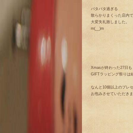
バタバタ過ぎる
散らかりまくった店内
大変失礼致しました。
m(__)m
Xmasが終わった27日も
GIFTラッピング祭りは
なんと10個以上のプレ
お包みさせていただき