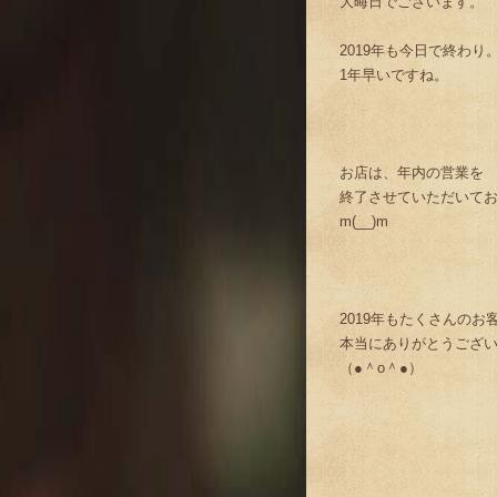
大晦日でございます。
2019年も今日で終わり
1年早いですね。
お店は、年内の営業を
終了させていただいて
m(__)m
2019年もたくさんのお
本当にありがとうござ
（●＾o＾●）