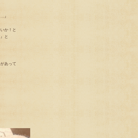
て…』
ないか！と
た』と
物があって