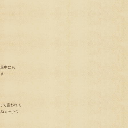
の最中にも
さま
って言われて
～(^-^;