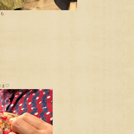
スも
さま♡