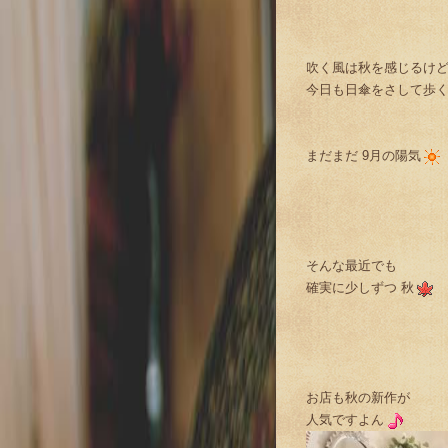
吹く風は秋を感じるけ
今日も日傘をさして歩く人た
まだまだ 9月の陽気
そんな最近でも
確実に少しずつ 秋
お店も秋の新作が
人気ですよん