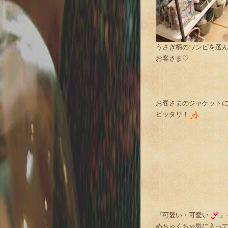
うさぎ柄のワンピを選
お客さま♡
お客さまのジャケット
ピッタリ！
『可愛い・可愛い
』
めちゃくちゃ気に入っ