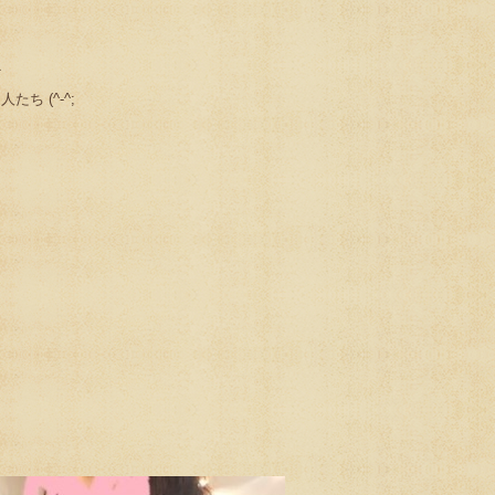
ど
ち (^-^;