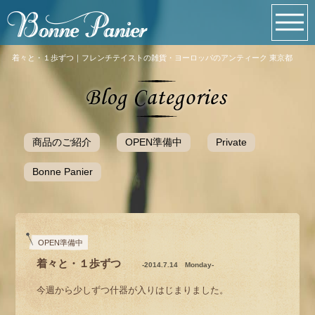
着々と・１歩ずつ｜フレンチテイストの雑貨・ヨーロッパのアンティーク 東京都
商品のご紹介
OPEN準備中
Private
Bonne Panier
OPEN準備中
着々と・１歩ずつ
-2014.7.14 Monday-
今週から少しずつ什器が入りはじまりました。