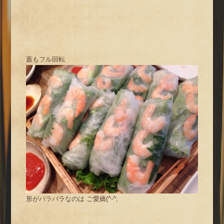
蓋もフル回転
形がバラバラなのは ご愛嬌(^-^;