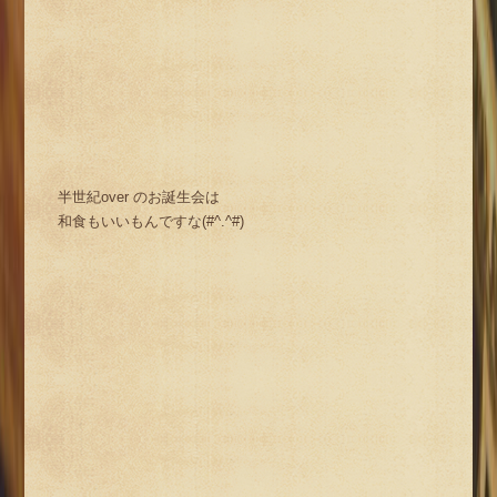
半世紀over のお誕生会は
和食もいいもんですな(#^.^#)