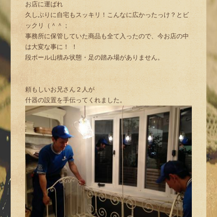
お店に運ばれ
久しぶりに自宅もスッキリ！こんなに広かったっけ？とビ
ックリ（＾＾；
事務所に保管していた商品も全て入ったので、今お店の中
は大変な事に！ ！
段ボール山積み状態・足の踏み場がありません。
頼もしいお兄さん２人が
什器の設置を手伝ってくれました。