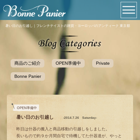
暑い日のお引越し｜フレンチテイストの雑貨・ヨーロッパのアンティーク 東京都
商品のご紹介
OPEN準備中
Private
Bonne Panier
OPEN準備中
暑い日のお引越し
-2014.7.26 Saturday-
昨日は什器の搬入と商品移動の引越しをしました。
長いもので約９か月間自宅で待機してた什器達が、やっと