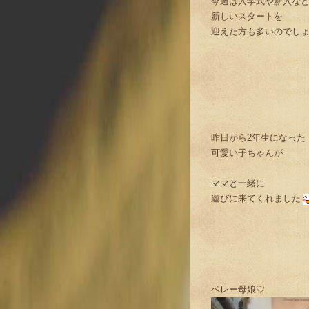
今週は入学式や新入な
新しいスタートを
迎えた方も多いのでし
昨日から2年生になった
可愛い子ちゃんが
ママと一緒に
遊びに来てくれました
ベレー母娘♡