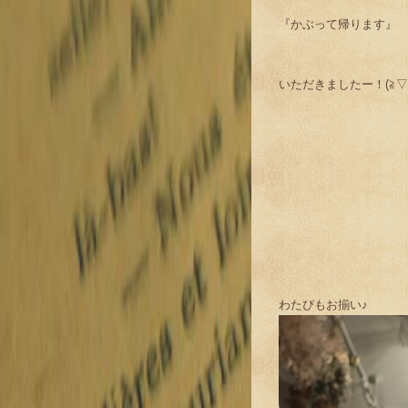
『かぶって帰ります』
いただきましたー！(≧▽
わたぴもお揃い♪