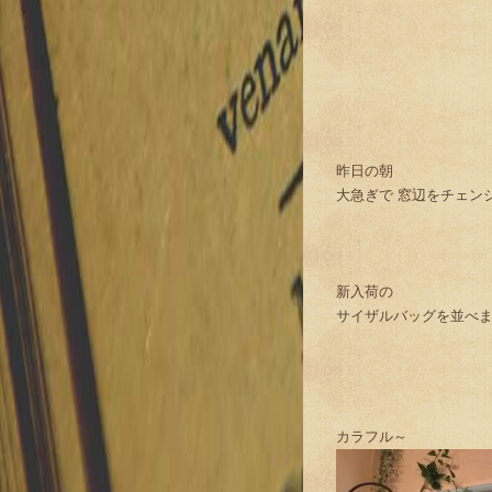
昨日の朝
大急ぎで 窓辺をチェン
新入荷の
サイザルバッグを並べ
カラフル～