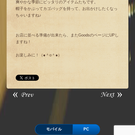
爽やかな季節にピッタリのアイテムたちです。
帽子をかぶってカゴバッグを持って、お出かけしたくなっ
ちゃいますね♪
お店に並べる準備が出来たら、またGoodsのページにUPし
ますね！
お楽しみに！（●＾o＾●）
モバイル
PC