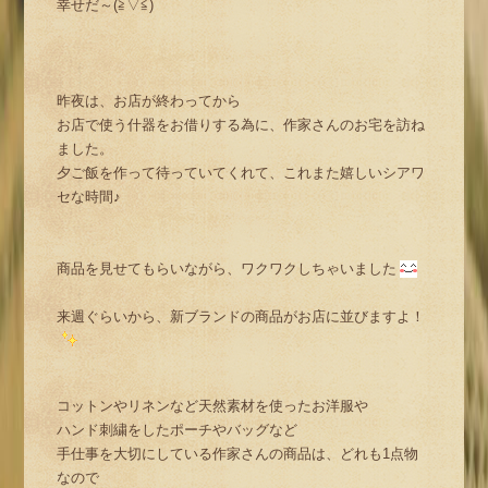
幸せだ～(≧▽≦)
昨夜は、お店が終わってから
お店で使う什器をお借りする為に、作家さんのお宅を訪ね
ました。
夕ご飯を作って待っていてくれて、これまた嬉しいシアワ
セな時間♪
商品を見せてもらいながら、ワクワクしちゃいました
来週ぐらいから、新ブランドの商品がお店に並びますよ！
コットンやリネンなど天然素材を使ったお洋服や
ハンド刺繍をしたポーチやバッグなど
手仕事を大切にしている作家さんの商品は、どれも1点物
なので