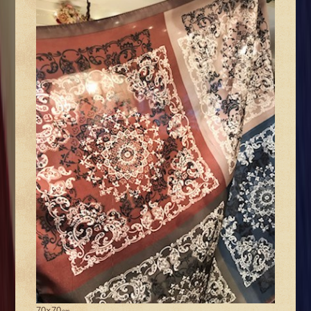
70×70㎝