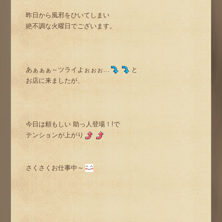
昨日から風邪をひいてしまい
絶不調な火曜日でございます。
あぁぁぁ～ツライよぉぉぉ…
と
お店に来ましたが、
今日は頼もしい 助っ人登場！!で
テンションが上がり
さくさくお仕事中～