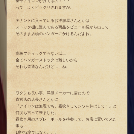
全部アイロンかけてるの？？？
って、よくビックリされますが、
テナントに入っているお洋服屋さんとかは
ストック棚に畳んである商品をビニール袋から出して
そのまま店頭のハンガーにかけるんだよね。
高級ブティックでもない以上
全てハンガーストックは難しいから
それも普通なんだけど… ね。
ワタシも長い事、洋服メーカーに居たので
直営店の店長さんとかに
『アイロンは無理でも、霧吹きしてシワを伸ばして！』と
何度も言って来ました。
霧吹き用のスプレーボトルを持参して、お店に置いて来た
事も
1度や2度ではなく。。。