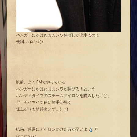
ハンガーにかけたままシワ伸ばしが出来るので
便利～♪(≧▽≦)♪
以前、よくCMでやっている
ハンガーにかけたままシワが伸びる！という
ハンディタイプのスチームアイロンを購入したけど、
どーもイマイチ使い勝手が悪く
仕上がりも納得出来ず…(-_-;)
結局、普通にアイロンかけた方が早いよ
と
なったので、