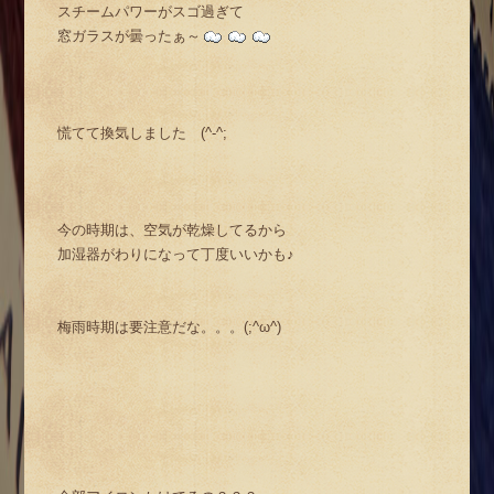
スチームパワーがスゴ過ぎて
窓ガラスが曇ったぁ～
慌てて換気しました (^-^;
今の時期は、空気が乾燥してるから
加湿器がわりになって丁度いいかも♪
梅雨時期は要注意だな。。。(;^ω^)