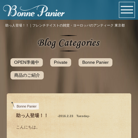
助っ人登場！！｜フレンチテイストの雑貨・ヨーロッパのアンティーク 東京都
OPEN準備中
Private
Bonne Panier
商品のご紹介
Bonne Panier
助っ人登場！！
-2016.2.23 Tuesday-
こんにちは。