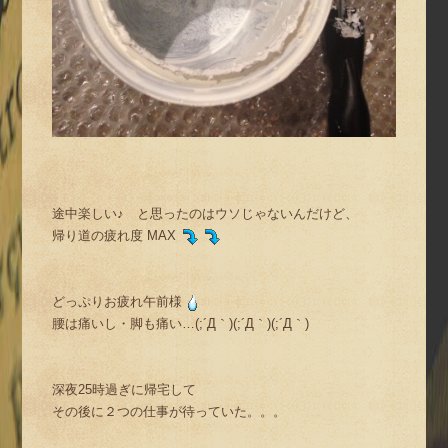
途中楽しい♪ と思ったのはウソじゃないんだけど、
帰り道の疲れ度 MAX
どっぷりお疲れ午前様
腰は痛いし・脚も痛い…(;´Д｀)(;´Д｀)(;´Д｀)
深夜25時過ぎに帰宅して
その後に２つの仕事が待っていた。。。