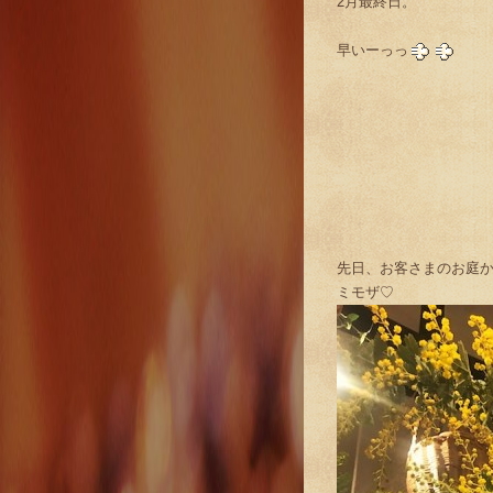
2月最終日。
早いーっっ
先日、お客さまのお庭
ミモザ♡