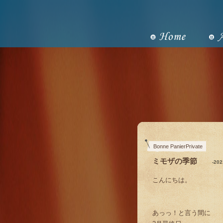
Bonne PanierPrivate
ミモザの季節
-20
こんにちは。
あっっ！と言う間に