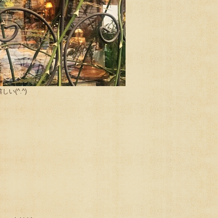
い(^.^)