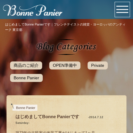
はじめましてBonne Panierです｜フレンチテイストの雑貨・ヨーロッパのアンティ
ーク 東京都
商品のご紹介
OPEN準備中
Private
Bonne Panier
Bonne Panier
はじめましてBonne Panierです
-2014.7.12
Saturday-
築73年の古民家の改装工事がはじまって1ヶ月