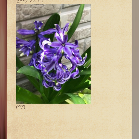
ヒヤシンス！？
(*’▽’)