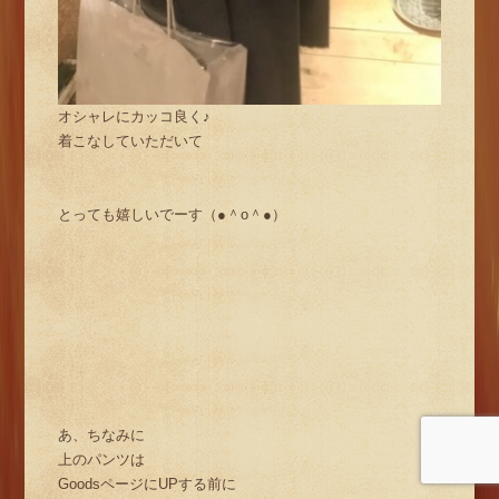
オシャレにカッコ良く♪
着こなしていただいて
とっても嬉しいでーす（●＾o＾●）
あ、ちなみに
上のパンツは
GoodsページにUPする前に