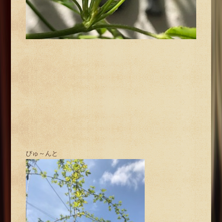
びゅ～んと