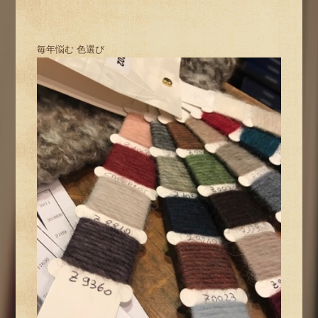
毎年悩む 色選び