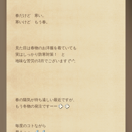
春だけど 寒い。
寒いけど もう春。
見た目は春物のお洋服を着ていても
実はしっかり防寒対策！ と
地味な苦労の3月でございます (^-^;
春の陽気が待ち遠しい最近ですが、
もう冬物の発注ですーー
毎度のコトながら