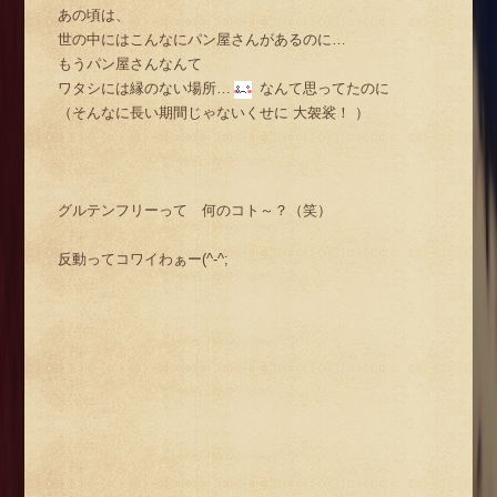
あの頃は、
世の中にはこんなにパン屋さんがあるのに…
もうパン屋さんなんて
ワタシには縁のない場所…
なんて思ってたのに
（そんなに長い期間じゃないくせに 大袈裟！ ）
グルテンフリーって 何のコト～？（笑）
反動ってコワイわぁー(^-^;