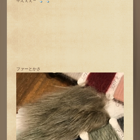
早えぇぇ～
ファーとかさ