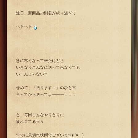
連日、新商品の到着が続々過ぎて
ヘトヘト
急に寒くなって来たけどさ
いきなりこんなに送って来なくても
いーんじゃない？
せめて、『送ります！』のひと言
言ってから送ってよーーー！！！
と、毎回こんなやりとりに
疲れ果てる日々
すでに息切れ状態でございます(;´∀｀)