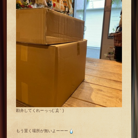
勘弁してくれーっっ(;´Д｀)
もう置く場所が無いよーーー