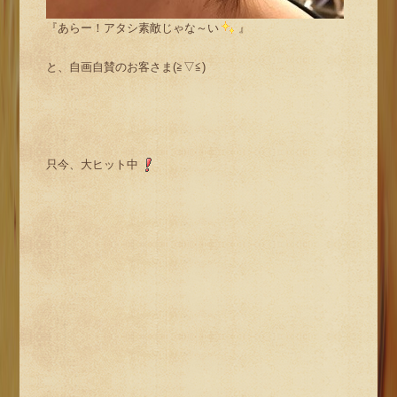
『あらー！アタシ素敵じゃな～い
』
と、自画自賛のお客さま(≧▽≦)
只今、大ヒット中