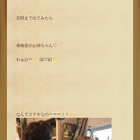
玄関まで出てみたら
着物姿のお姉ちゃん♡
わぁおー
(≧▽≦)
なんてステキなのーーー！！