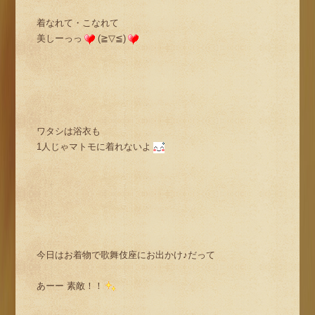
着なれて・こなれて
美しーっっ
(≧▽≦)
ワタシは浴衣も
1人じゃマトモに着れないよ
今日はお着物で歌舞伎座にお出かけ♪だって
あーー 素敵！！