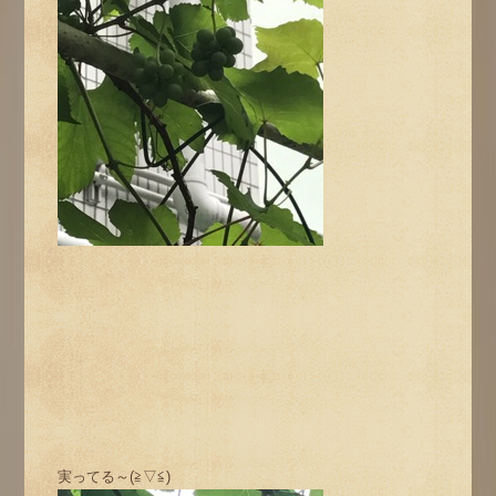
実ってる～(≧▽≦)