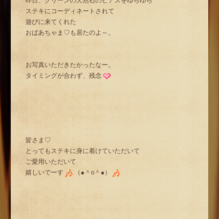
昨日、グリーンの天然石のピアスをゆらゆら
ステキにコーディネートされて
遊びに来てくれた
おばあちゃま♡も居たのよ～。
お写真いただきたかったなー。
タイミングが合わず、残念
皆さま♡
とってもステキに身に着けていただいて
ご愛用いただいて
嬉しいでーす
（●＾o＾●）