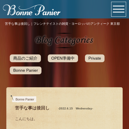
苦手な事は後回し｜フレンチテイストの雑貨・ヨーロッパのアンティーク 東京都
商品のご紹介
OPEN準備中
Private
Bonne Panier
Bonne Panier
苦手な事は後回し
-2022.6.15 Wednesday-
こんにちは。