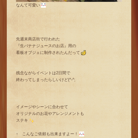
なんて可愛い
先週末商店街で行われた
『生バナナジュースのお店』用の
看板オブジェに制作されたんだって
残念ながらイベントは2日間で
終わってしまったらしいけど(^-^;
イメージやシーンに合わせて
オリジナルのお花やアレンジメントも
ステキ
↑ こんなご依頼も出来ますよー！