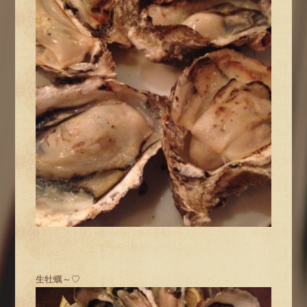
生牡蠣～♡