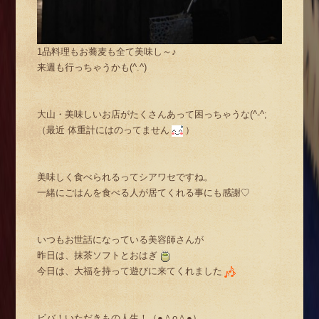
1品料理もお蕎麦も全て美味し～♪
来週も行っちゃうかも(^.^)
大山・美味しいお店がたくさんあって困っちゃうな(^-^;
（最近 体重計にはのってません
）
美味しく食べられるってシアワセですね。
一緒にごはんを食べる人が居てくれる事にも感謝♡
いつもお世話になっている美容師さんが
昨日は、抹茶ソフトとおはぎ
今日は、大福を持って遊びに来てくれました
ビバ！いただきもの人生！（●＾o＾●）