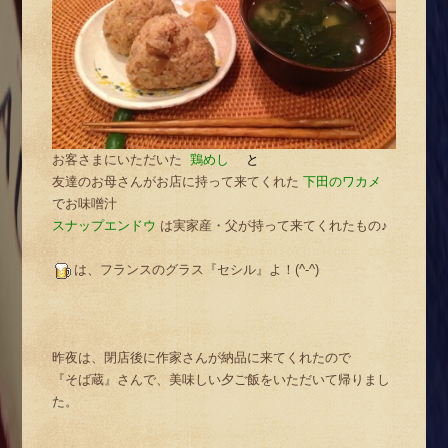
お客さまにいただいた
鶏めし
と
友達のお母さんがお店に持って来てくれた
下田のワカメ
でお味噌汁
スナップエンドウ
は実家産・父が持って来てくれたもの♪
は、フランスのグラス『セシル』よ！(^-^)
昨夜は、閉店後に作家さんが納品に来てくれたので
『そば蔵』さんで、美味しい夕ご飯をいただいて帰りまし
た。