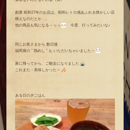
創業 昭和27年のお店は、昭和レトロ感あふれる懐かしい店
構えなのだとか…。
他の商品も気になる～っっ
今度、行ってみたいな♪
同じお客さまから 数日後
福岡展の ” 鶏めし ” も いただいちゃいました～
家に帰ってから、ご馳走になりました
これまた・美味しかった～
ある日の夕ごはん