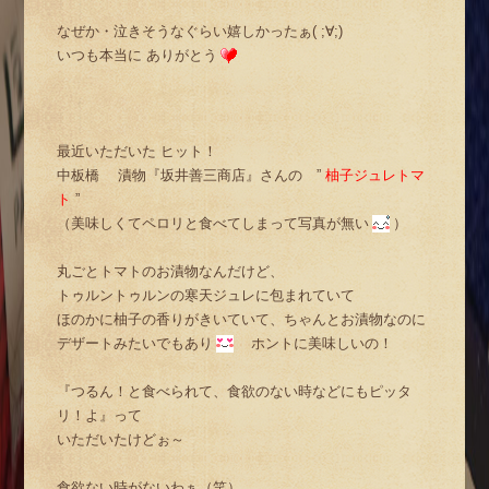
なぜか・泣きそうなぐらい嬉しかったぁ( ;∀;)
いつも本当に ありがとう
最近いただいた ヒット！
中板橋 漬物『坂井善三商店』さんの ”
柚子ジュレトマ
ト
”
（美味しくてペロリと食べてしまって写真が無い
）
丸ごとトマトのお漬物なんだけど、
トゥルントゥルンの寒天ジュレに包まれていて
ほのかに柚子の香りがきいていて、ちゃんとお漬物なのに
デザートみたいでもあり
ホントに美味しいの！
『つるん！と食べられて、食欲のない時などにもピッタ
リ！よ』って
いただいたけどぉ～
食欲ない時がないわぁ（笑）