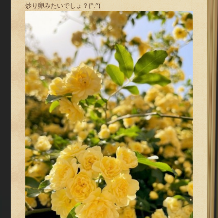
炒り卵みたいでしょ？(^.^)