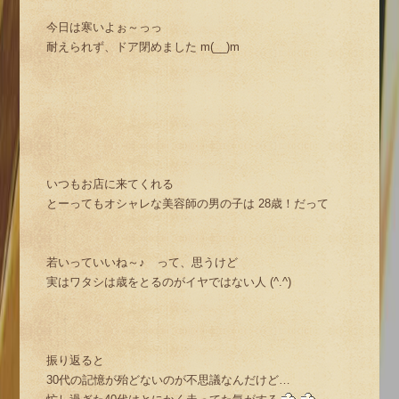
今日は寒いよぉ～っっ
耐えられず、ドア閉めました m(__)m
いつもお店に来てくれる
とーってもオシャレな美容師の男の子は 28歳！だって
若いっていいね～♪ って、思うけど
実はワタシは歳をとるのがイヤではない人 (^.^)
振り返ると
30代の記憶が殆どないのが不思議なんだけど…