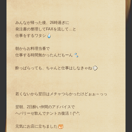
みんなが帰った後、26時過ぎに
発注書の整理してFAXを流して…と
仕事をするワタシ
朝からお料理当番で
仕事する時間無かったんだもーん
酔っぱらっても、ちゃんと仕事はしなきゃね
若くないから翌日はメチャつらかったけどぉぉ～っっ
翌朝、2日酔い仲間のアドバイスで
ヘパリーゼ飲んでナントカ復活！(^-^;
元気にお店に立ちました