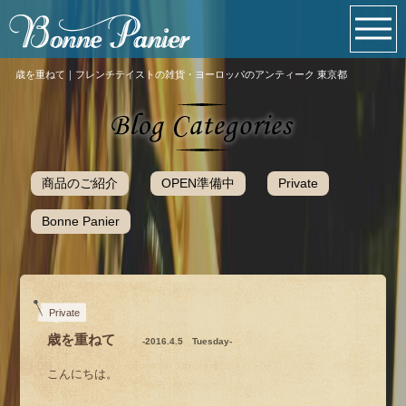
歳を重ねて｜フレンチテイストの雑貨・ヨーロッパのアンティーク 東京都
商品のご紹介
OPEN準備中
Private
Bonne Panier
Private
歳を重ねて
-2016.4.5 Tuesday-
こんにちは。