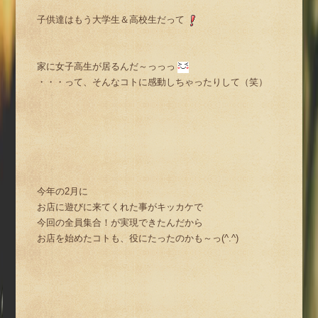
子供達はもう大学生＆高校生だって
家に女子高生が居るんだ～っっっ
・・・って、そんなコトに感動しちゃったりして（笑）
今年の2月に
お店に遊びに来てくれた事がキッカケで
今回の全員集合！が実現できたんだから
お店を始めたコトも、役にたったのかも～っ(^.^)