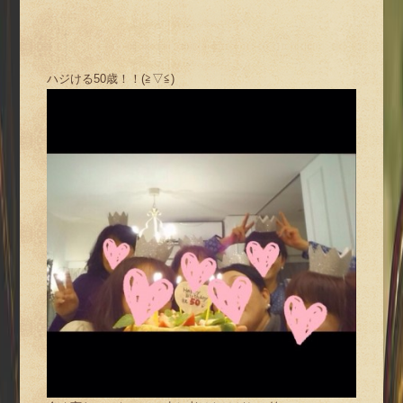
ハジける50歳！！(≧▽≦)