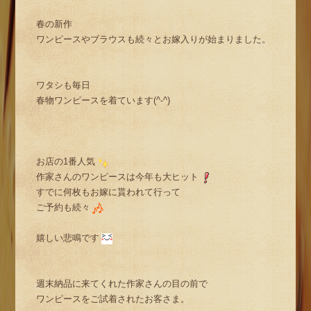
春の新作
ワンピースやブラウスも続々とお嫁入りが始まりました。
ワタシも毎日
春物ワンピースを着ています(^-^)
お店の1番人気
作家さんのワンピースは今年も大ヒット
すでに何枚もお嫁に貰われて行って
ご予約も続々
嬉しい悲鳴です
週末納品に来てくれた作家さんの目の前で
ワンピースをご試着されたお客さま。