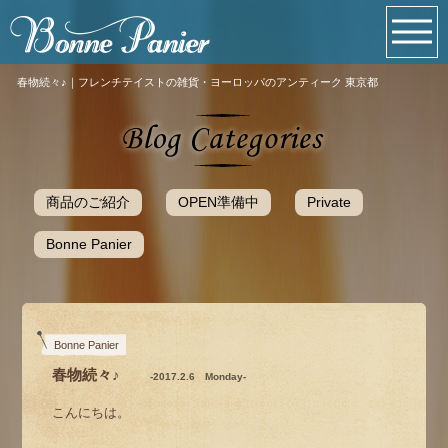
春物続々♪｜フレンチテイストの雑貨・ヨーロッパのアンティーク 東京都
商品のご紹介
OPEN準備中
Private
Bonne Panier
Bonne Panier
春物続々♪
-2017.2.6 Monday-
こんにちは。