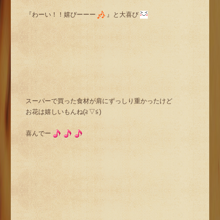
『わーい！！嬉ぴーーー
』と大喜び
スーパーで買った食材が肩にずっしり重かったけど
お花は嬉しいもんね(≧▽≦)
喜んでー