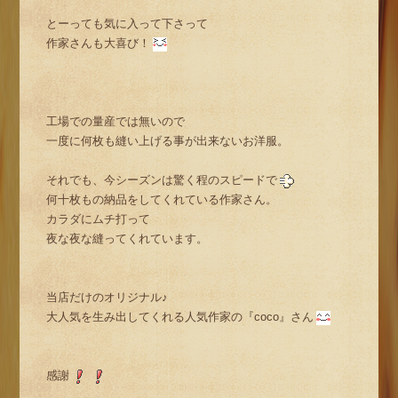
とーっても気に入って下さって
作家さんも大喜び！
工場での量産では無いので
一度に何枚も縫い上げる事が出来ないお洋服。
それでも、今シーズンは驚く程のスピードで
何十枚もの納品をしてくれている作家さん。
カラダにムチ打って
夜な夜な縫ってくれています。
当店だけのオリジナル♪
大人気を生み出してくれる人気作家の『coco』さん
感謝