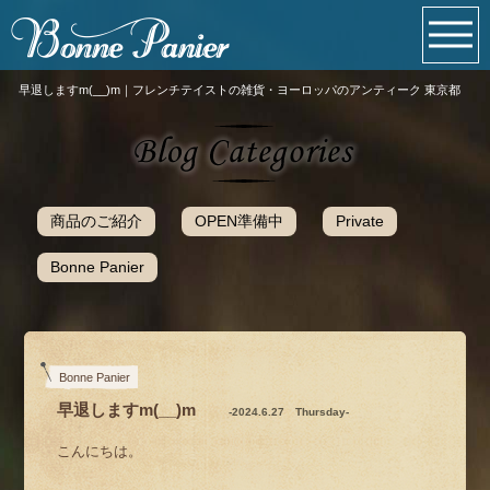
早退しますm(__)m｜フレンチテイストの雑貨・ヨーロッパのアンティーク 東京都
商品のご紹介
OPEN準備中
Private
Bonne Panier
Bonne Panier
早退しますm(__)m
-2024.6.27 Thursday-
こんにちは。