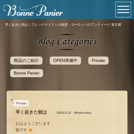
早く起きた朝は｜フレンチテイストの雑貨・ヨーロッパのアンティーク 東京都
商品のご紹介
OPEN準備中
Private
Bonne Panier
Private
早く起きた朝は
-2020.8.12 Wednesday-
おはようございます。
朝です