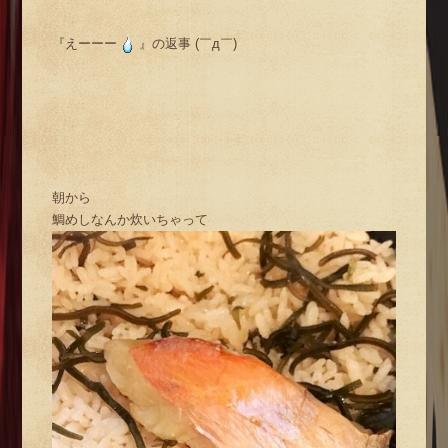
『えーーー
』の返事 (￣д￣)
朝から
鯛めしなんか炊いちゃって