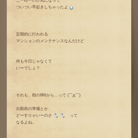
こーゆーのが気になって
ついつい早起きしちゃったよ
定期的に行われる
マンションのメンテナンスなんだけど
何も今日じゃなくて
いーでしょ？
それも、朝の8時から…って (￣д￣)
出勤前の準備とか
どーすりゃいーのさ
って
なるよね。