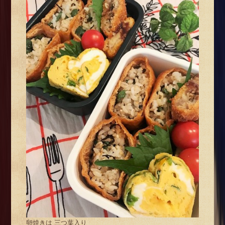
卵焼きは 三つ葉入り