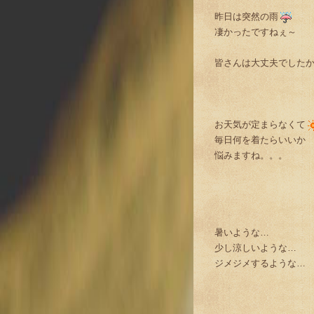
昨日は突然の雨
凄かったですねぇ～
皆さんは大丈夫でした
お天気が定まらなくて
毎日何を着たらいいか
悩みますね。。。
暑いような…
少し涼しいような…
ジメジメするような…