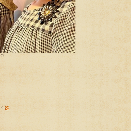
い♡
そう