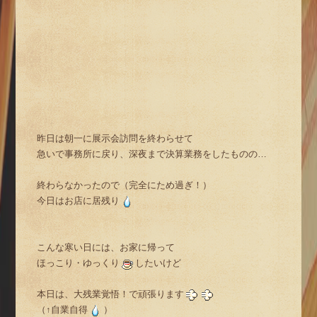
昨日は朝一に展示会訪問を終わらせて
急いで事務所に戻り、深夜まで決算業務をしたものの…
終わらなかったので（完全にため過ぎ！）
今日はお店に居残り
こんな寒い日には、お家に帰って
ほっこり・ゆっくり
したいけど
本日は、大残業覚悟！で頑張ります
（↑自業自得
）