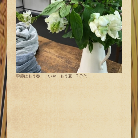
季節はもう春！ いや、もう夏！? (^-^;