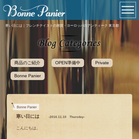
寒い日には｜フレンチテイストの雑貨・ヨーロッパのアンティーク 東京都
商品のご紹介
OPEN準備中
Private
Bonne Panier
Bonne Panier
寒い日には
-2016.11.10 Thursday-
こんにちは。