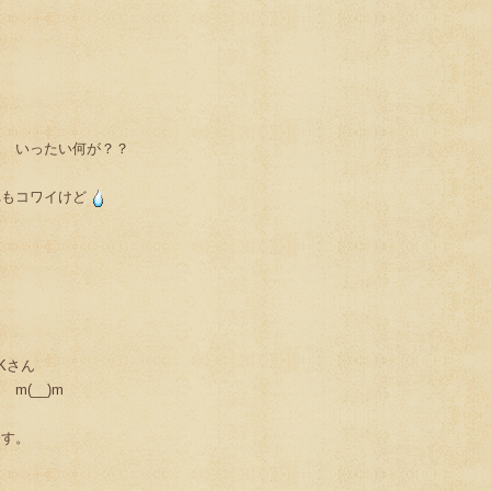
？ いったい何が？？
もコワイけど
Kさん
m(__)m
ます。