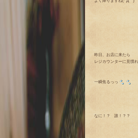
よく降りますね(*´Д｀)
昨日、お店に来たら
レジカウンターに見慣
一瞬焦るっっ
なに！？ 誰！？？