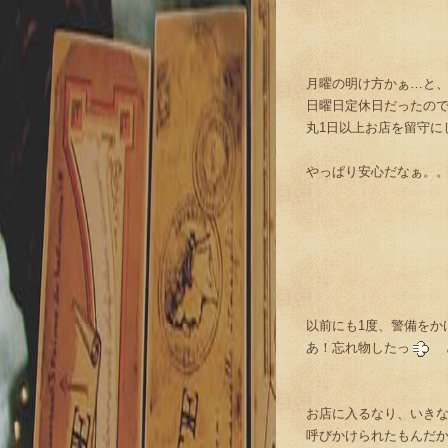
月曜の明け方かぁ…と
日曜日定休日だったの
丸1日以上お店を留守に
やっぱり安心だなぁ。
以前にも1度、警備をか
あ！忘れ物したっ
と
お店に入るなり、いき
呼びかけられたもんだ