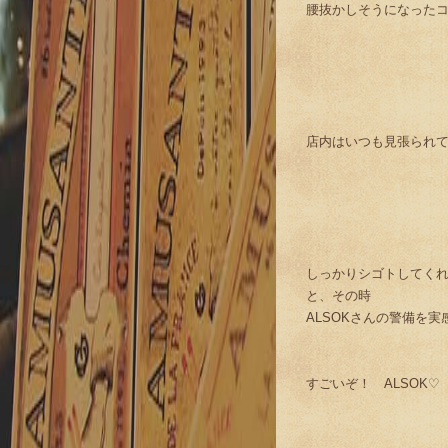
腰抜かしそうになったコト
店内はいつも見張られ
しっかりシゴトしてく
と、その時
ALSOKさんの警備を
すごいぞ！ ALSOK♡