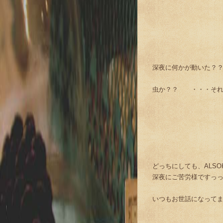
深夜に何かが動いた？
虫か？？ ・・・それ
どっちにしても、ALSO
深夜にご苦労様ですっっ 
いつもお世話になって