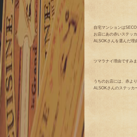
自宅マンションはSEC
お店にあの赤いステッ
ALSOKさんを選んだ理由(
ツマラナイ理由ですみ
うちのお店には、赤よ
ALSOKさんのステッ