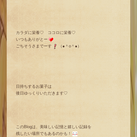
カラダに栄養♡ ココロに栄養♡
いつもありがとー
ごちそうさまでーす
（●＾o＾●）
日持ちするお菓子は
後日ゆっくりいただきます♡
このBlogは、美味しい記憶と嬉しい記録を
残したい場所でもあるのかも！