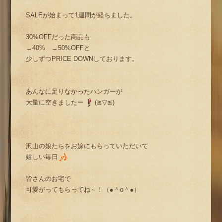
SALEが始まって1週間が経ちました。
30%OFFだった商品も
→40% →50%OFFと
少しずつPRICE DOWNしております。
あんなに足りなかったハンガーが
大量に空きましたー
(≧▽≦)
沢山の娘たちをお嫁にもらっていただいて
嬉しい毎日
皆さんのお宅で
可愛がってもらってね～！（●＾o＾●）