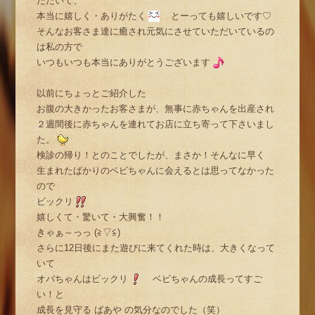
ただいて、
本当に嬉しく・ありがたく
とーっても嬉しいです♡
そんなお客さま達に癒され元気にさせていただいているの
は私の方で
いつもいつも本当にありがとうございます
以前にちょっとご紹介した
お腹の大きかったお客さまが、無事に赤ちゃんを出産され
２週間後に赤ちゃんを連れてお店に立ち寄って下さいまし
た。
検診の帰り！とのことでしたが、まさか！そんなに早く
生まれたばかりのベビちゃんに会えるとは思ってなかった
ので
ビックリ
嬉しくて・驚いて・大興奮！！
きゃぁ～っっ (≧▽≦)
さらに12日後にまた遊びに来てくれた時は、大きくなって
いて
オバちゃんはビックリ
ベビちゃんの成長ってすご
い！と
成長を見守る ばあや の気分なのでした（笑）