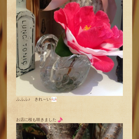
ふふふ♪ きれ～い
お店に桜も咲きました