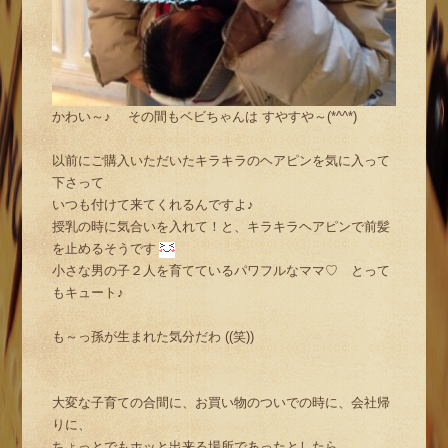
かわい～♪ その間もベビちゃんは すやすや～(*^^*)
以前にご購入いただいたキラキラのヘアピンを気に入って
下さって
いつも付けて来てくれるんですよ♪
授乳の時に気合いを入れて！と、キラキラヘアピンで前髪
を止めるそうです
小さな男の子２人を育てているパワフルなママ♡ とって
もキュート♪
も～っ孫が生まれた気分だわ ((笑))
大変な子育ての合間に、お買い物のついでの時に、会社帰
りに、
ちょっとでもホッと出来る場所であったとしたら