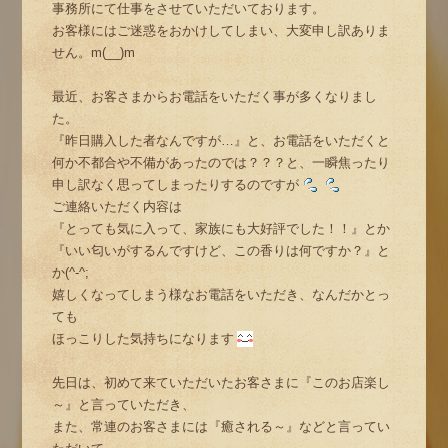
事務所にて仕事をさせていただいております。
お客様にはご迷惑をおかけしてしまい、大変申し訳ありま
せん。m(__)m
最近、お客さまからお電話をいただく事が多くなりまし
た。
『昨日購入した者なんですが…』と、お電話をいただくと
何か不都合や不備があったのでは？？？と、一瞬焦ったり
申し訳なく思ってしまったりするのですが
ご連絡いただく内容は
『とっても気に入って、家族にも大好評でした！！』とか
『いい匂いがするんですけど、この香りは何ですか？』と
か(^-^;
嬉しくなってしまう様なお電話をいただき、なんだかとっ
ても
ほっこりした気持ちになります
先日は、初めて来ていただいたお客さまに『このお店楽し
～』と言っていただき、
また、常連のお客さまには『癒される～』などと言ってい