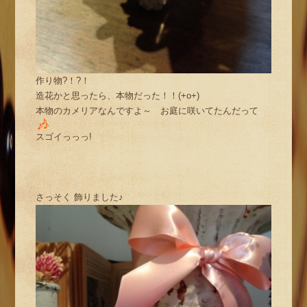
作り物?！?！
造花かと思ったら、本物だった！！(+o+)
本物のカメリアなんですよ～ お庭に咲いてたんだって
スゴイっっっ!
さっそく 飾りました♪