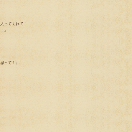
に入ってくれて
す！』
ど
と思って！』