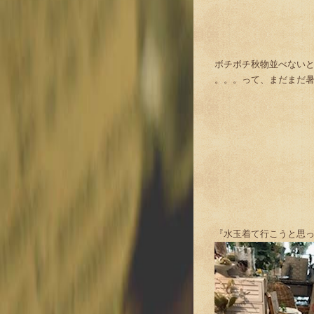
ボチボチ秋物並べない
。。。って、まだまだ
『水玉着て行こうと思