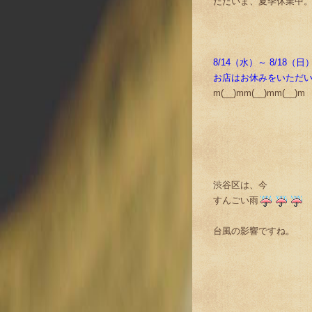
ただいま、夏季休業中
8/14（水）～ 8/18（
お店はお休みをいただ
m(__)mm(__)mm(__)m
渋谷区は、今
すんごい雨
台風の影響ですね。