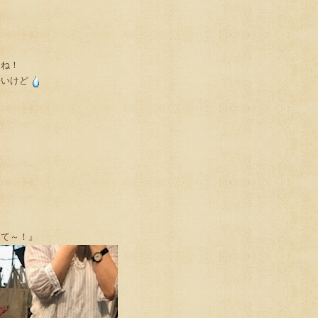
とね！
暑いけど
って～！』