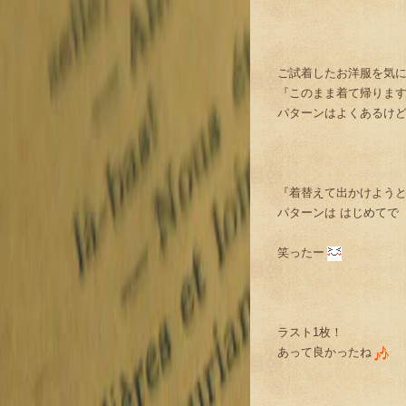
ご試着したお洋服を気
『このまま着て帰りま
パターンはよくあるけ
『着替えて出かけよう
パターンは はじめてで
笑ったー
ラスト1枚！
あって良かったね