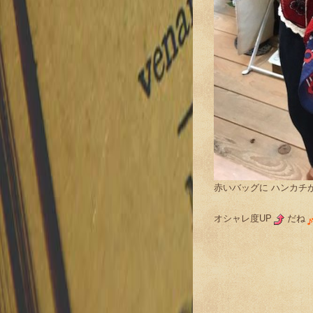
赤いバッグに ハンカチ
オシャレ度UP
だね