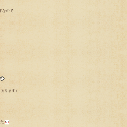
半なので
た。
Fもあります）
した