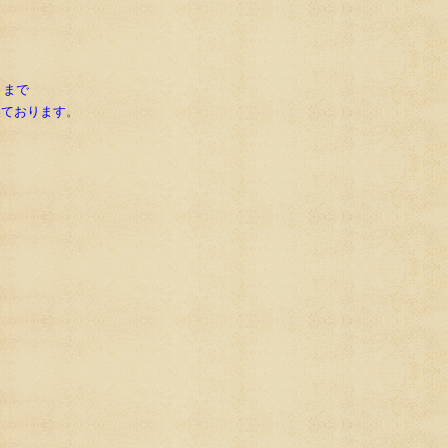
。
日）まで
いております
。