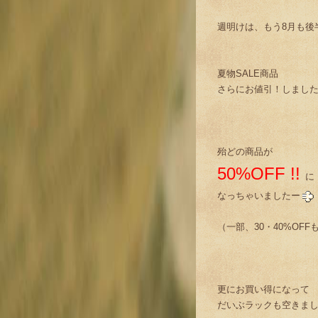
週明けは、もう8月も後
夏物SALE商品
さらにお値引！しまし
殆どの商品が
50%OFF !!
に
なっちゃいましたー
（一部、30・40%OF
更にお買い得になって
だいぶラックも空きま