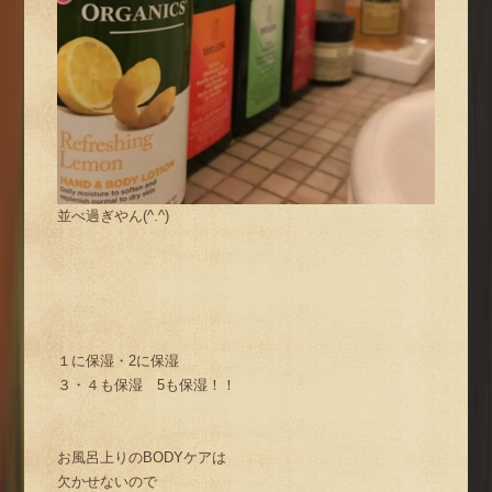
並べ過ぎやん(^.^)
１に保湿・2に保湿
３・４も保湿 5も保湿！！
お風呂上りのBODYケアは
欠かせないので