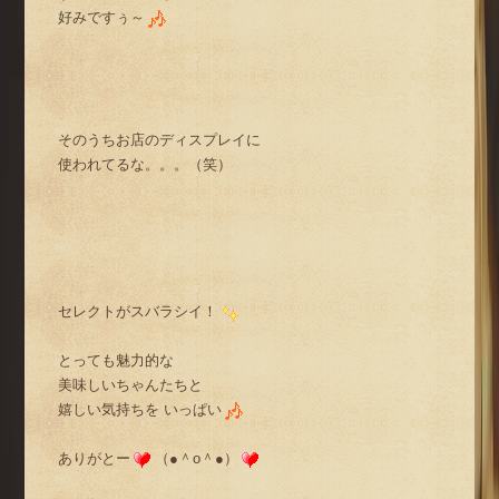
好みですぅ～
そのうちお店のディスプレイに
使われてるな。。。（笑）
セレクトがスバラシイ！
とっても魅力的な
美味しいちゃんたちと
嬉しい気持ちを いっぱい
ありがとー
（●＾o＾●）