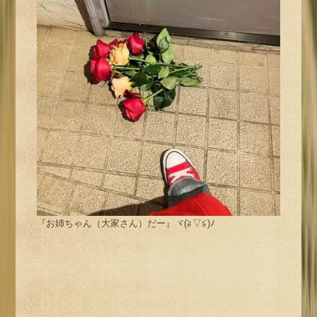
『お姉ちゃん（大家さん）だー』ヾ(≧▽≦)ﾉ