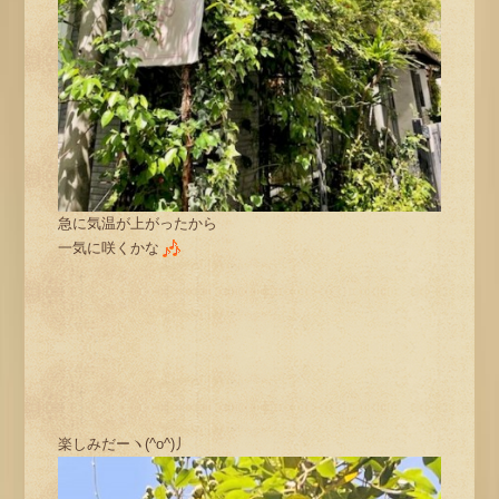
急に気温が上がったから
一気に咲くかな
楽しみだーヽ(^o^)丿