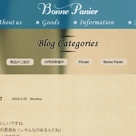
商品のご紹介
OPEN準備中
Private
Bonne Panier
け
-2016.2.22 Monday-
？らしいですね。
実行委員会（←そんなのあるんだね）