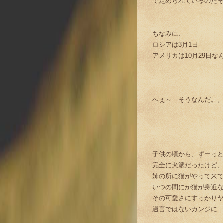
で定められているのだそうで
ちなみに、
ロシアは3月1日
アメリカは10月29日な
へぇ～ そうなんだ。
子供の頃から、ずーっ
完全に犬派だったけど
姉の所に猫がやって来
いつの間にか猫が身近
その可愛さにすっかり
過言ではないカンジに…(^