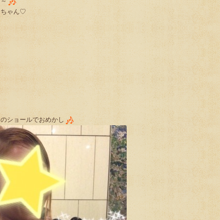
す～
エちゃん♡
ーのショールでおめかし