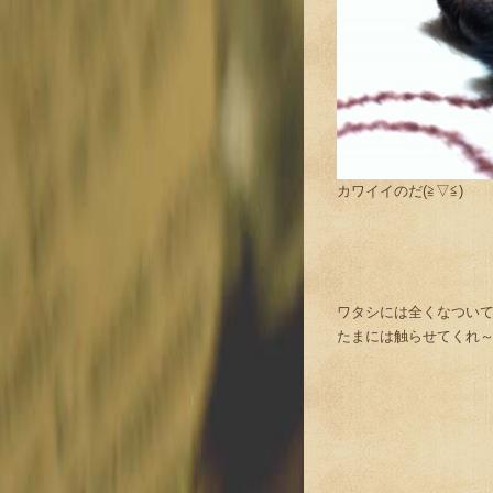
カワイイのだ(≧▽≦)
ワタシには全くなつい
たまには触らせてくれ