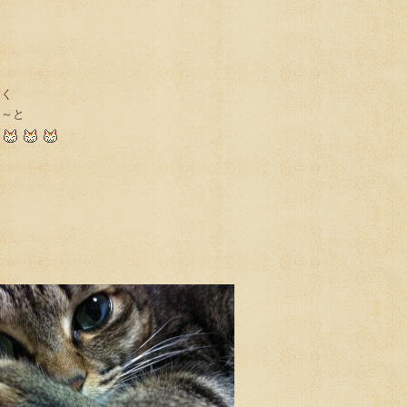
多く
ぇ～と
頃