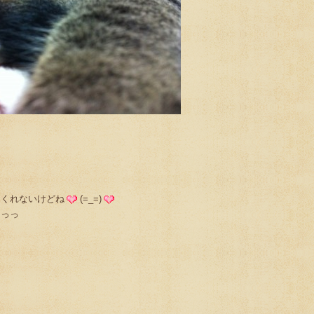
てくれないけどね
(=_=)
～っっ