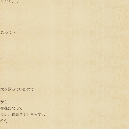
す(^.^)
んだって～
。。
と犬を飼っていたので
、
てから
な存在になって
ヤラレ、猫派？？と言っても
-^;