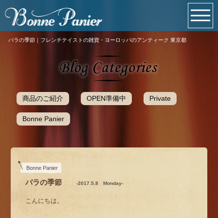
バラの季節｜フレンチテイストの雑貨・ヨーロッパのアンティーク 東京都
商品のご紹介
OPEN準備中
Private
Bonne Panier
Bonne Panier
バラの季節
-2017.5.8 Monday-
こんにちは。