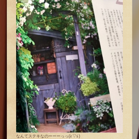
なんてステキなのーーーっっ(≧▽≦)