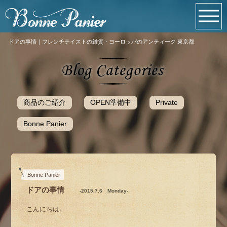
ドアの事情｜フレンチテイストの雑貨・ヨーロッパのアンティーク 東京都
商品のご紹介
OPEN準備中
Private
Bonne Panier
Bonne Panier
ドアの事情
-2015.7.6 Monday-
こんにちは。