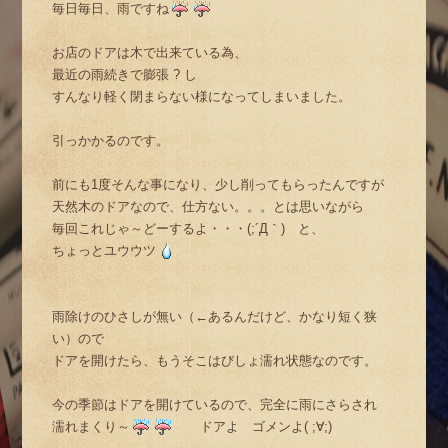
毎日毎日、雨ですね
お店のドアは木で出来ている為、
最近の雨続きで膨張 ? し
すんなり軽く閉まらない様になってしまいました。
引っかかるのです。
前にも1度そんな事になり、少し削ってもらったんですが
天然木のドアなので、仕方ない。。。とは思いながら
毎回これじゃ～どーするよ・・・(;´Д｀) と、
ちょっとユウウツ
雨除けのひさしが無い（←あるんだけど、かなり短く狭
い）ので
ドアを開けたら、もうそこはびしょ濡れ状態なのです。
今の季節はドアを開けているので、完全に雨にさらされ
濡れまくり～
ドアよ ゴメンよ( ;∀;)