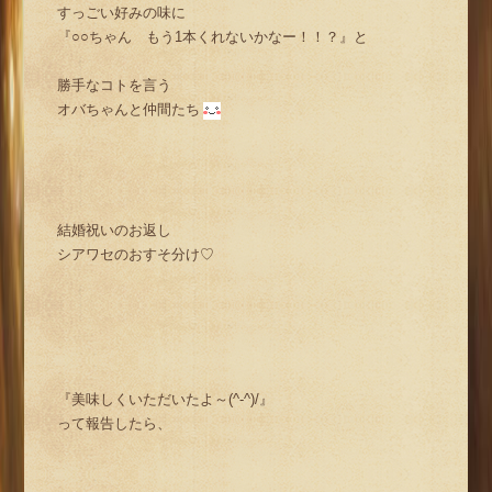
すっごい好みの味に
『○○ちゃん もう1本くれないかなー！！？』と
勝手なコトを言う
オバちゃんと仲間たち
結婚祝いのお返し
シアワセのおすそ分け♡
『美味しくいただいたよ～(^-^)/』
って報告したら、