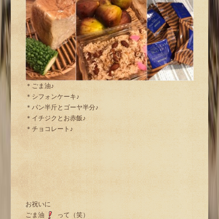
＊ごま油♪
＊シフォンケーキ♪
＊パン半斤とゴーヤ半分♪
＊イチジクとお赤飯♪
＊チョコレート♪
お祝いに
ごま油
って（笑）