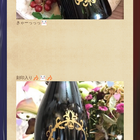
きゃーっっっ
刻印入り