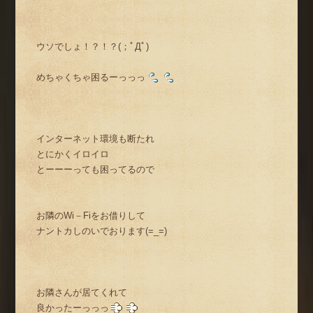
ウソでしょ！？！？(；ﾟДﾟ)
めちゃくちゃ困るーっっっ
インターネット環境も断たれ
とにかくイロイロ
とーーーっても困ってるので
お隣のWi－Fiをお借りして
ナントカしのいでおります(=_=)
お隣さんが居てくれて
良かったーっっっ