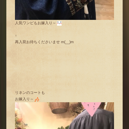
人気ワンピもお嫁入り～
↑
再入荷お待ちくださいませ m(__)m
リネンのコートも
お嫁入り～