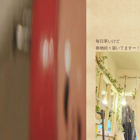
毎日寒いけど
春物続々届いてますー