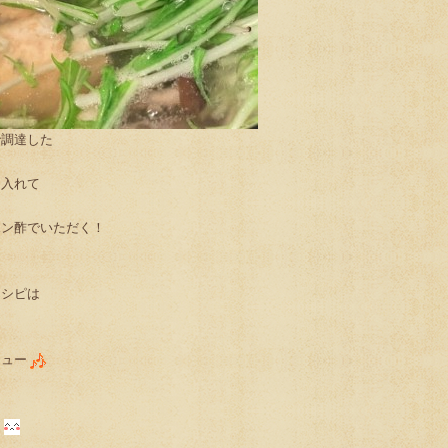
で調達した
ン入れて
ポン酢でいただく！
レシピは
ニュー
う