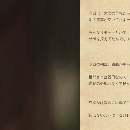
今日は、大雪の予報だ
朝の電車が空いてたよ
みんなリモートとかで
外出を控えてたんでし
明日の朝は、路面が凍
世間さまは祝日なので
通勤の心配もなくて良
ワタシは普通に出勤でご
転ばないようにしなけ