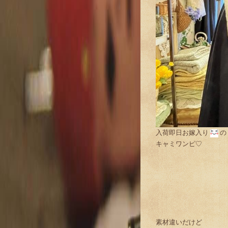
入荷即日お嫁入り
の
キャミワンピ♡
素材違いだけど