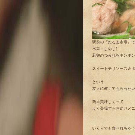
駅前の『だるま市場』
水菜・しめじに
若鶏のつみれをポンポ
スイートチリソース＆
という
友人に教えてもらった
簡単美味しくって
よく登場するお助けメ
いくらでも食べれちゃ