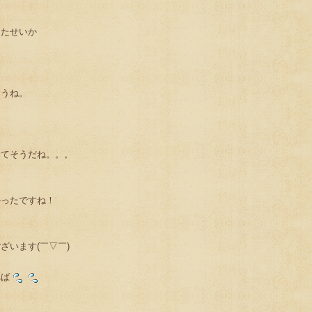
ったせいか
ー
ょうね。
ってそうだね。。。
かったですね！
ざいます(￣▽￣)
れば