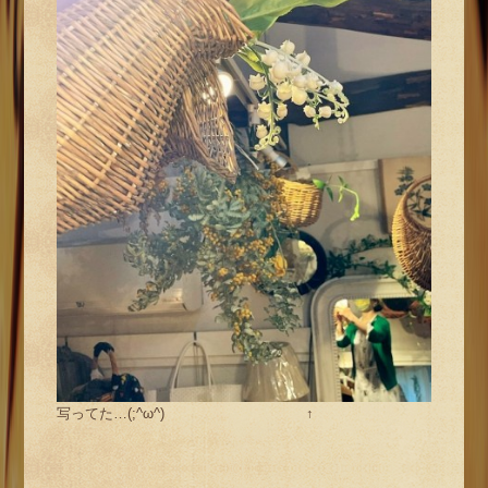
写ってた…(;^ω^) ↑