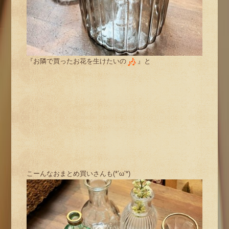
『お隣で買ったお花を生けたいの
』と
こーんなおまとめ買いさんも(*’ω’*)