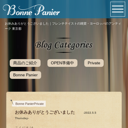
お休みありがとうございました｜フレンチテイストの雑貨・ヨーロッパのアンティ
ーク 東京都
商品のご紹介
OPEN準備中
Private
Bonne Panier
Bonne PanierPrivate
お休みありがとうございました
-2022.5.5
Thursday-
こんにちは。