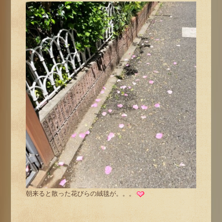
朝来ると散った花びらの絨毯が。。。